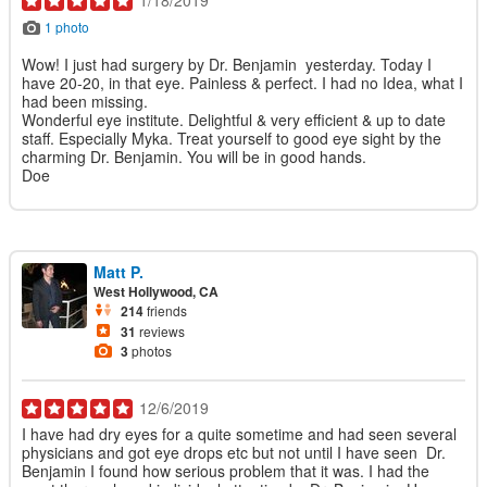
1/18/2019
1 photo
Wow! I just had surgery by Dr. Benjamin yesterday. Today I
have 20-20, in that eye. Painless & perfect. I had no Idea, what I
had been missing.
Wonderful eye institute. Delightful & very efficient & up to date
staff. Especially Myka. Treat yourself to good eye sight by the
charming Dr. Benjamin. You will be in good hands.
Doe
Matt P.
West Hollywood, CA
214
friends
31
reviews
3
photos
12/6/2019
I have had dry eyes for a quite sometime and had seen several
physicians and got eye drops etc but not until I have seen Dr.
Benjamin I found how serious problem that it was. I had the