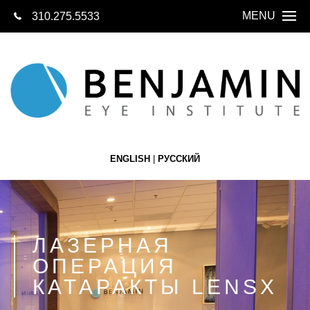
MENU
310.275.5533
СВЯЖИТЕСЬ 
СЕГОДН
ГЛАВНАЯ
О НАС
О ГЛАЗАХ
ENGLISH
|
РУССКИЙ
LASIK
КАТАРАКТА
ЗАМЕНА ХРУ
ЛАЗЕРНАЯ
ОПЕРАЦИЯ
СЕТЧАТКА
КАТАРАКТЫ LENSX
БУТИК ОПТИК