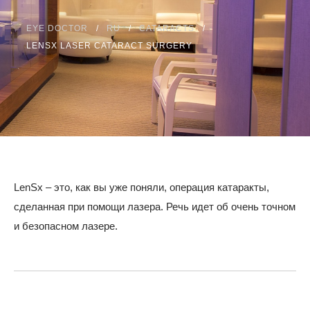
ИНСТРУКЦИИ
EYE DOCTOR
RU
CATARACTS
LENSX LASER CATARACT SURGERY
КОНТАКТ
Оплатить
310.275.5
LenSx – это, как вы уже поняли, операция катаракты,
сделанная при помощи лазера. Речь идет об очень точном
и безопасном лазере.