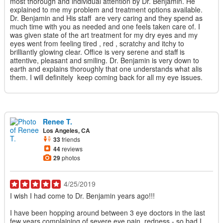
most thorough and individual attention by Dr. Benjamin. He
explained to me my problem and treatment options available.
Dr. Benjamin and His staff are very caring and they spend as
much time with you as needed and one feels taken care of. I
was given state of the art treatment for my dry eyes and my
eyes went from feeling tired , red , scratchy and itchy to
brilliantly glowing clear. Office is very serene and staff is
attentive, pleasant and smiling. Dr. Benjamin is very down to
earth and explains thoroughly that one understands what alis
them. I will definitely keep coming back for all my eye issues.
Renee T.
Los Angeles, CA
33
friends
44
reviews
29
photos
4/25/2019
I wish I had come to Dr. Benjamin years ago!!!
I have been hopping around between 3 eye doctors in the last
few years complaining of severe eye pain, redness - so bad I