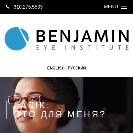
MENU
310.275.5533
СВЯЖИТЕСЬ 
СЕГОДН
ГЛАВНАЯ
О НАС
О ГЛАЗАХ
ENGLISH
|
РУССКИЙ
LASIK
КАТАРАКТА
ЗАМЕНА ХРУ
LASIK:
ЭТО ДЛЯ МЕНЯ?
СЕТЧАТКА
БУТИК ОПТИК