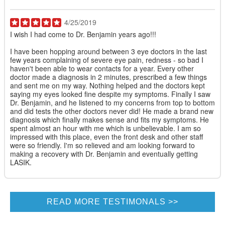
4/25/2019
I wish I had come to Dr. Benjamin years ago!!!
I have been hopping around between 3 eye doctors in the last
few years complaining of severe eye pain, redness - so bad I
haven't been able to wear contacts for a year. Every other
doctor made a diagnosis in 2 minutes, prescribed a few things
and sent me on my way. Nothing helped and the doctors kept
saying my eyes looked fine despite my symptoms. Finally I saw
Dr. Benjamin, and he listened to my concerns from top to bottom
and did tests the other doctors never did! He made a brand new
diagnosis which finally makes sense and fits my symptoms. He
spent almost an hour with me which is unbelievable. I am so
impressed with this place, even the front desk and other staff
were so friendly. I'm so relieved and am looking forward to
making a recovery with Dr. Benjamin and eventually getting
LASIK.
READ MORE TESTIMONALS