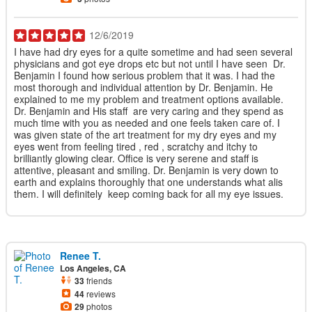
12/6/2019
I have had dry eyes for a quite sometime and had seen several
physicians and got eye drops etc but not until I have seen Dr.
Benjamin I found how serious problem that it was. I had the
most thorough and individual attention by Dr. Benjamin. He
explained to me my problem and treatment options available.
Dr. Benjamin and His staff are very caring and they spend as
much time with you as needed and one feels taken care of. I
was given state of the art treatment for my dry eyes and my
eyes went from feeling tired , red , scratchy and itchy to
brilliantly glowing clear. Office is very serene and staff is
attentive, pleasant and smiling. Dr. Benjamin is very down to
earth and explains thoroughly that one understands what alis
them. I will definitely keep coming back for all my eye issues.
Renee T.
Los Angeles, CA
33
friends
44
reviews
29
photos