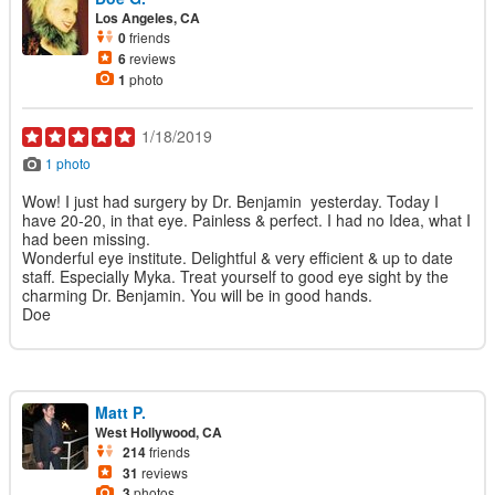
Los Angeles, CA
0
friends
6
reviews
1
photo
1/18/2019
1 photo
Wow! I just had surgery by Dr. Benjamin yesterday. Today I
have 20-20, in that eye. Painless & perfect. I had no Idea, what I
had been missing.
Wonderful eye institute. Delightful & very efficient & up to date
staff. Especially Myka. Treat yourself to good eye sight by the
charming Dr. Benjamin. You will be in good hands.
Doe
Matt P.
West Hollywood, CA
214
friends
31
reviews
3
photos